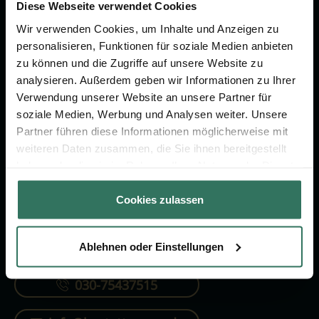
Vorsorge.
Diese Webseite verwendet Cookies
Wir verwenden Cookies, um Inhalte und Anzeigen zu
personalisieren, Funktionen für soziale Medien anbieten
Jetzt beraten lassen
zu können und die Zugriffe auf unsere Website zu
analysieren. Außerdem geben wir Informationen zu Ihrer
Verwendung unserer Website an unsere Partner für
FÜR SIE
FÜR BESTATTER
soziale Medien, Werbung und Analysen weiter. Unsere
Partner führen diese Informationen möglicherweise mit
Vergleich
Online-Portal
weiteren Daten zusammen, die Sie ihnen bereitgestellt
Ratgeber
Kostenlos registrieren
haben oder die sie im Rahmen Ihrer Nutzung der Dienste
gesammelt haben.
Verzeichnis
Cookies zulassen
Ablehnen oder Einstellungen
KONTAKTIEREN SIE UNS
030-75437515