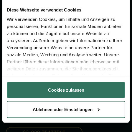
Wir sind Ihr Ansprechpartner rund
um das Thema Bestattung &
Diese Webseite verwendet Cookies
Vorsorge.
Wir verwenden Cookies, um Inhalte und Anzeigen zu
personalisieren, Funktionen für soziale Medien anbieten
zu können und die Zugriffe auf unsere Website zu
Jetzt beraten lassen
analysieren. Außerdem geben wir Informationen zu Ihrer
Verwendung unserer Website an unsere Partner für
soziale Medien, Werbung und Analysen weiter. Unsere
FÜR SIE
FÜR BESTATTER
Partner führen diese Informationen möglicherweise mit
weiteren Daten zusammen, die Sie ihnen bereitgestellt
Vergleich
Online-Portal
haben oder die sie im Rahmen Ihrer Nutzung der Dienste
Ratgeber
Kostenlos registrieren
gesammelt haben.
Cookies zulassen
Verzeichnis
Ablehnen oder Einstellungen
KONTAKTIEREN SIE UNS