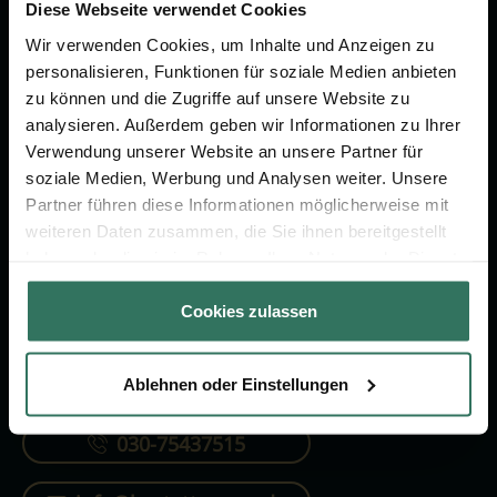
Vorsorge.
Diese Webseite verwendet Cookies
Wir verwenden Cookies, um Inhalte und Anzeigen zu
personalisieren, Funktionen für soziale Medien anbieten
Jetzt beraten lassen
zu können und die Zugriffe auf unsere Website zu
analysieren. Außerdem geben wir Informationen zu Ihrer
Verwendung unserer Website an unsere Partner für
FÜR SIE
FÜR BESTATTER
soziale Medien, Werbung und Analysen weiter. Unsere
Partner führen diese Informationen möglicherweise mit
Vergleich
Online-Portal
weiteren Daten zusammen, die Sie ihnen bereitgestellt
Ratgeber
Kostenlos registrieren
haben oder die sie im Rahmen Ihrer Nutzung der Dienste
gesammelt haben.
Verzeichnis
Cookies zulassen
Ablehnen oder Einstellungen
KONTAKTIEREN SIE UNS
030-75437515