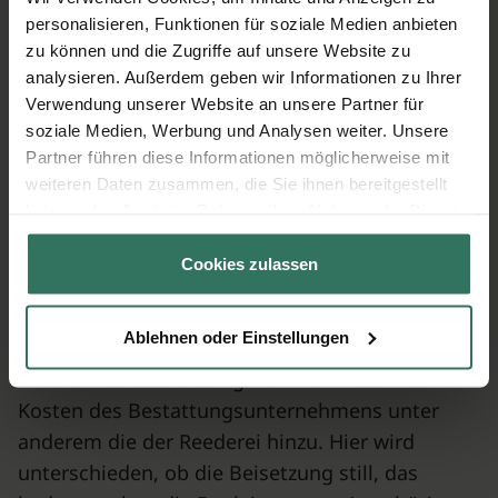
auflöst.
personalisieren, Funktionen für soziale Medien anbieten
zu können und die Zugriffe auf unsere Website zu
Tipps, Hinweise und Definitionen
analysieren. Außerdem geben wir Informationen zu Ihrer
Verwendung unserer Website an unsere Partner für
soziale Medien, Werbung und Analysen weiter. Unsere
Nord-/ Ostsee
Partner führen diese Informationen möglicherweise mit
weiteren Daten zusammen, die Sie ihnen bereitgestellt
Seebestattungsurne
haben oder die sie im Rahmen Ihrer Nutzung der Dienste
gesammelt haben.
Cookies zulassen
Kosten der Seebestattung
Was kostet eine Bestattung im Meer?
Ablehnen oder Einstellungen
Bei einer Seebestattung kommen neben den
Kosten des Bestattungsunternehmens unter
anderem die der Reederei hinzu. Hier wird
unterschieden, ob die Beisetzung still, das