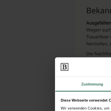
Bekan
Ausgefalle
Wegen suche
Trauerfeier
herstellen,
Die Nachfra
sondern auc
Urne zu wäh
Zustimmung
Materi
Diese Webseite verwendet 
Ausgefalle
Wir verwenden Cookies, um I