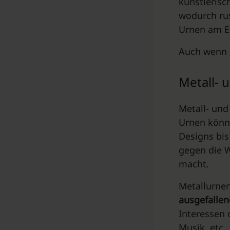
künstlerisc
wodurch rus
Urnen am E
Auch wenn 
Metall- 
Metall- und
Urnen könne
Designs bis
gegen die W
macht.
Metallurnen
ausgefalle
Interessen 
Musik, etc.