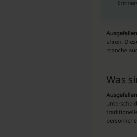
Erinne
Ausgefalle
ehren. Dies
manche auc
Was si
Ausgefalle
unterscheid
traditionel
persönliche