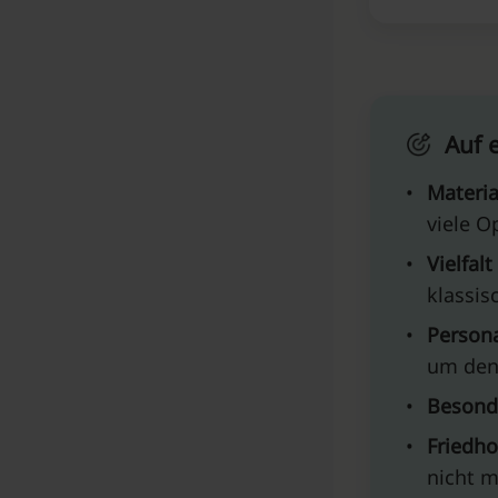
Auf 
•
Materia
viele O
•
Vielfalt
klassis
•
Persona
um den 
•
Besond
•
Friedho
nicht 