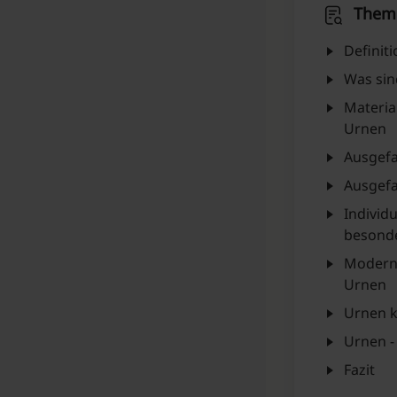
Them
Definiti
Was sin
Materia
Urnen
Ausgefa
Ausgefa
Individ
besond
Moderne
Urnen
Urnen k
Urnen -
Fazit