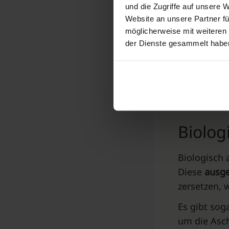
Vorzüge und
und die Zugriffe auf unsere 
Website an unsere Partner fü
Jedes Mater
möglicherweise mit weiteren
Personalisi
der Dienste gesammelt habe
während Me
können. Die
ökologisch
Biolog
Biologisch 
Diese
ausge
zersetzen,
Es gibt sog
um die Asch