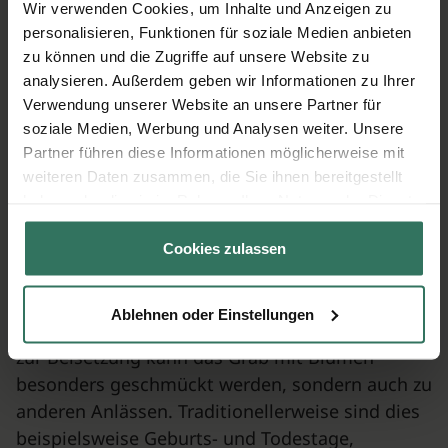
Grußworte sowie die Namen der Angehörigen
Wir verwenden Cookies, um Inhalte und Anzeigen zu
gedruckt werden können.
personalisieren, Funktionen für soziale Medien anbieten
zu können und die Zugriffe auf unsere Website zu
analysieren. Außerdem geben wir Informationen zu Ihrer
Nach der Trauerfeier
Verwendung unserer Website an unsere Partner für
soziale Medien, Werbung und Analysen weiter. Unsere
Die Blumen zur Trauerfeier schmücken das Grab
Partner führen diese Informationen möglicherweise mit
nur für einige Tage. Aber auch in der Folgezeit
weiteren Daten zusammen, die Sie ihnen bereitgestellt
sollte das Grab gepflegt werden. Die
haben oder die sie im Rahmen Ihrer Nutzung der Dienste
Friedhofssatzungen sehen bestimmte Richtlinien
gesammelt haben.
vor, wie ein Grab gestaltet werden muss. Können
Cookies zulassen
die Angehörigen die Pflege nicht übernehmen,
kommt möglicherweise eine
Dauergrabpflege
Ablehnen oder Einstellungen
durch einen Friedhofsgärtner in Frage. Nicht nur
zur Beisetzung kann das Grab mit Blumen
besonders geschmückt werden, sondern auch zu
anderen Anlässen. Traditionellerweise sind dies
beispielsweise Geburts- und Todestage,