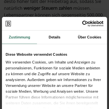
desto höher fällt der Freibetrag aus, sodass Sie
natürlich
weniger Steuern zahlen
müssen.
Lebenspartner können sich gegenseitig 500.000
Euro vererben, ohne Erbschaftssteuer entrichten
zu müssen.
Zustimmung
Details
Über Cookies
Kinder können von jedem ihrer Elternteile
400.000 € erben. Wenn gar kein
Verwandtschaftsverhältnis besteht, liegt der
Diese Webseite verwendet Cookies
Freibetrag jedoch nur bei 20.000 €. Die
Wir verwenden Cookies, um Inhalte und Anzeigen zu
Erbschaftssteuer auf das Haus
kann entfallen,
personalisieren, Funktionen für soziale Medien anbieten
wenn es sich um ein Familienheim mit großer
zu können und die Zugriffe auf unsere Website zu
emotionaler Bedeutung handelt und der Erbe
analysieren. Außerdem geben wir Informationen zu Ihrer
selbst darin wohnen möchte. Das muss er aber
Verwendung unserer Website an unsere Partner für
soziale Medien, Werbung und Analysen weiter. Unsere
für mindestens zehn Jahre tun.
Partner führen diese Informationen möglicherweise mit
weiteren Daten zusammen, die Sie ihnen bereitgestellt
Steuern für ausgeschlagenes Erbe
haben oder die sie im Rahmen Ihrer Nutzung der Dienste