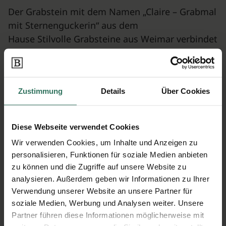
Der Grabstein mit dem Namen „Claire – Grabmal
mit Sternenguckerin“ aus dem
Hause Stilvolle Grabsteine aus Weimar verbindet
künstlerisch gestaltete Bronze und
urtümlichen Dresdener Elbsandstein
miteinander. Die Bronzefigur der
Zustimmung
Details
Über Cookies
Sternenguckerin
blickt sehnsuchtsvoll in den Himmel hinauf, so
als würde sie die Seele des
Diese Webseite verwendet Cookies
Verstorbenen suchen. Der Stein, auf dem sie
Wir verwenden Cookies, um Inhalte und Anzeigen zu
sitzt, wurde grob, beinahe felsenartig
personalisieren, Funktionen für soziale Medien anbieten
ausgestaltet. Der Dresdener Elbsandstein wirkt
zu können und die Zugriffe auf unsere Website zu
durch seinen gelblichen-changierten
analysieren. Außerdem geben wir Informationen zu Ihrer
Ton besonders warm und spendet dem
Verwendung unserer Website an unsere Partner für
Betrachter Trost und Zuversicht.
soziale Medien, Werbung und Analysen weiter. Unsere
Partner führen diese Informationen möglicherweise mit