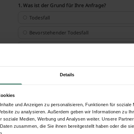
1. Was ist der Grund für Ihre Anfrage?
Todesfall
Bevorstehender Todesfall
Vorsorge
3. Für welche Stadt suchen Sie einen Bestatter?
Details
Cookies
Weit
nhalte und Anzeigen zu personalisieren, Funktionen für soziale
Website zu analysieren. Außerdem geben wir Informationen zu I
Transparenzhinweis:
An unserem Angebotsvergleich ne
r soziale Medien, Werbung und Analysen weiter. Unsere Partner
Bestattungsunternehmen teil, mit denen wir zusammena
 Daten zusammen, die Sie ihnen bereitgestellt haben oder die s
zu Stande kommt, erhalten wir vom jeweiligen Anbieter 
n.