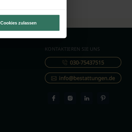
rei und unverbindlich.
Cookies zulassen
KONTAKTIEREN SIE UNS
030-75437515
info@bestattungen.de