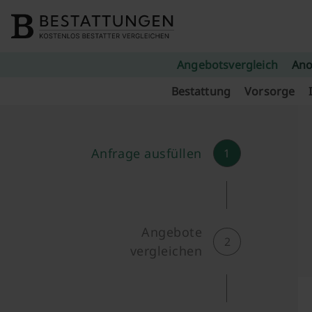
Skip to content
Angebotsvergleich
Ano
Bestattung
Vorsorge
Anfrage ausfüllen
1
Angebote
2
vergleichen