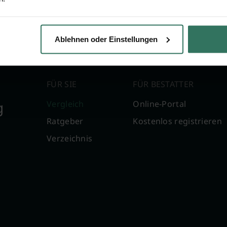
finanzieren. Für Sie als Kunde ist unser Service kostenf
Ablehnen oder Einstellungen
FÜR SIE
FÜR BESTATTER
g
Vergleich
Online-Portal
Ratgeber
Kostenlos registrieren
Verzeichnis