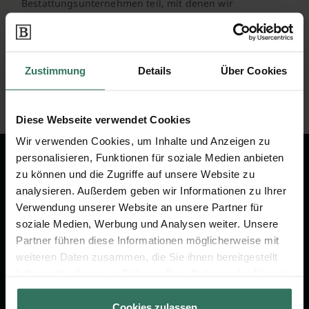
Bestattungsunternehmen teil, mit denen wir
zusammenarbeiten. Wenn über unser Portal eine
Vermittlung zu Stande kommt, erhalten wir vom
jeweiligen Anbieter eine Vergütung, mit der wir
unseren Service finanzieren. Für Sie als Kunde ist unser
Zustimmung
Details
Über Cookies
Service kostenfrei und unverbindlich.
Diese Webseite verwendet Cookies
Wir verwenden Cookies, um Inhalte und Anzeigen zu
personalisieren, Funktionen für soziale Medien anbieten
zu können und die Zugriffe auf unsere Website zu
analysieren. Außerdem geben wir Informationen zu Ihrer
Wir sind Ihr Ansprechpartner rund
Verwendung unserer Website an unsere Partner für
um das Thema Bestattung &
soziale Medien, Werbung und Analysen weiter. Unsere
Vorsorge.
Partner führen diese Informationen möglicherweise mit
weiteren Daten zusammen, die Sie ihnen bereitgestellt
haben oder die sie im Rahmen Ihrer Nutzung der Dienste
Jetzt beraten lassen
gesammelt haben.
Cookies zulassen