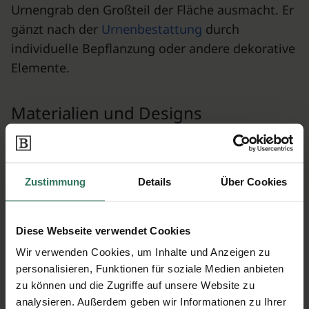
Urnengrab den Großteil der Fläche ausmacht. Er
gänzt nach der
Urnenbestattung
durch
individuelle Bepflanzung oder andere dekorative
Elemente.
Materialien und Designs
Der
Urnen Grabstein
kann aus verschiedenen
Materialien hergestellt werden. Wie der Name
Zustimmung
Details
Über Cookies
schon verrät, werden sie normalerweise aus
Stein gemacht. Zu den klassischen Optionen
zählen:
Diese Webseite verwendet Cookies
Granit
Wir verwenden Cookies, um Inhalte und Anzeigen zu
personalisieren, Funktionen für soziale Medien anbieten
Marmor
zu können und die Zugriffe auf unsere Website zu
Sandstein
analysieren. Außerdem geben wir Informationen zu Ihrer