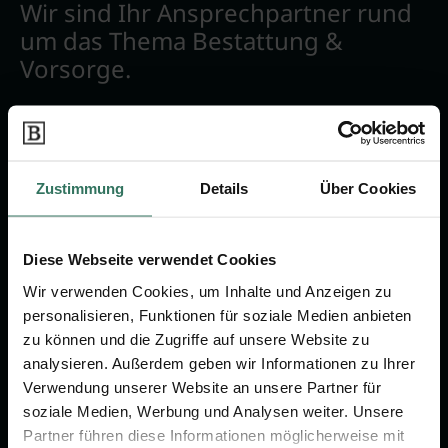
Wir sind Ihr Ansprechpartner rund
um das Thema Bestattung &
Vorsorge.
Jetzt beraten lassen
Zustimmung
Details
Über Cookies
FÜR SIE
FÜR BESTATTER
Vergleich
Online-Portal
Diese Webseite verwendet Cookies
Ratgeber
Kostenlos registrieren
Wir verwenden Cookies, um Inhalte und Anzeigen zu
Verzeichnis
personalisieren, Funktionen für soziale Medien anbieten
zu können und die Zugriffe auf unsere Website zu
analysieren. Außerdem geben wir Informationen zu Ihrer
Verwendung unserer Website an unsere Partner für
KONTAKTIEREN SIE UNS
soziale Medien, Werbung und Analysen weiter. Unsere
Partner führen diese Informationen möglicherweise mit