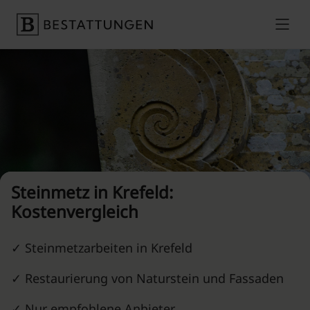
Skip to content
Preise vergleichen
Steinmetz in Krefeld⁠:
Kostenvergleich
✓ Steinmetzarbeiten in Krefeld⁠
✓ Restaurierung von Naturstein und Fassaden
✓ Nur empfohlene Anbieter