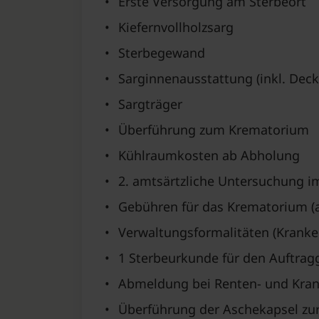
•
Erste Versorgung am Sterbeort
•
Kiefernvollholzsarg
•
Sterbegewand
•
Sarginnenausstattung (inkl. Deck
•
Sargträger
•
Überführung zum Krematorium
•
Kühlraumkosten ab Abholung
•
2. amtsärtzliche Untersuchung i
•
Gebühren für das Krematorium (al
•
Verwaltungsformalitäten (Krank
•
1 Sterbeurkunde für den Auftrag
•
Abmeldung bei Renten- und Kran
•
Überführung der Aschekapsel zur