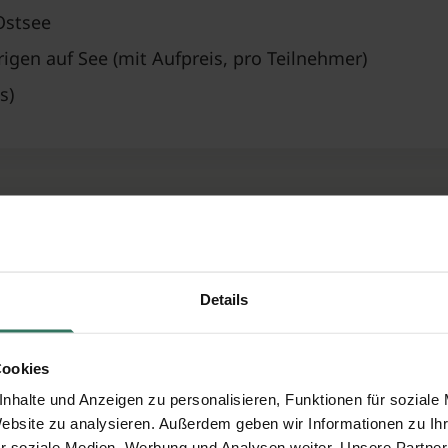
Ostsee
gen auf See (mit Aufpreis, pro Teilnehmer)
s)
stungen - nur auf Ihren Wuns
Details
g
Cookies
abhängig von Ihrer Wah
nhalte und Anzeigen zu personalisieren, Funktionen für soziale
Website zu analysieren. Außerdem geben wir Informationen zu I
abhängig von Ihrer Wah
r soziale Medien, Werbung und Analysen weiter. Unsere Partner