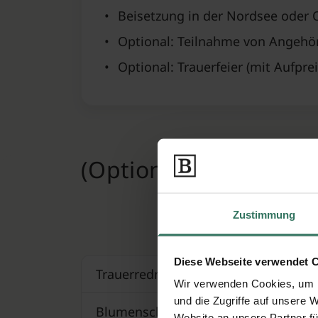
•
Beisetzung in der Nordsee oder 
•
Optional: Teilnahme von Angehöri
•
Optional: Trauerfeier (mit Aufprei
(Optionale) Zusatzlei
Zustimmung
Zusatzleistun
Diese Webseite verwendet 
Trauerredner
Wir verwenden Cookies, um I
und die Zugriffe auf unsere 
Blumenschmuck
Website an unsere Partner fü