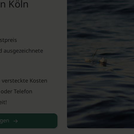
in Köln
stpreis
nd ausgezeichnete
 versteckte Kosten
 oder Telefon
it!
agen