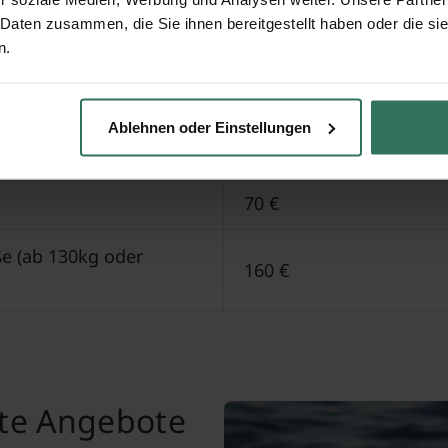
 Daten zusammen, die Sie ihnen bereitgestellt haben oder die s
Preis auf Anfrage (Geb
n.
r beim Bestatter
Preis auf Anfrage
Ablehnen oder Einstellungen
Abhängig von Anzahl d
70 €
e (ab 130kg oder
160 €
nte Angebote