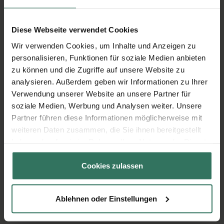
Personen
Ankleiden mit
70 €
eigener Kleidung
Diese Webseite verwendet Cookies
Zuschlag bei
Wir verwenden Cookies, um Inhalte und Anzeigen zu
personalisieren, Funktionen für soziale Medien anbieten
Übergewicht oder -
160 €
zu können und die Zugriffe auf unsere Website zu
größe (ab 130kg
analysieren. Außerdem geben wir Informationen zu Ihrer
oder 195cm)
Verwendung unserer Website an unsere Partner für
soziale Medien, Werbung und Analysen weiter. Unsere
Partner führen diese Informationen möglicherweise mit
weiteren Daten zusammen, die Sie ihnen bereitgestellt
haben oder die sie im Rahmen Ihrer Nutzung der Dienste
gesammelt haben.
Passende, transparente Angebote
Cookies zulassen
für Seebestattungen in Essen
Unser Versprechen
Ablehnen oder Einstellungen
Schnelle Hilfe im Trauerfall