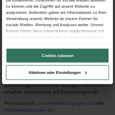
organisatorische Rahmen rechtssicher
zu können und die Zugriffe auf unsere Website zu
festgelegt werden.
analysieren. Außerdem geben wir Informationen zu Ihrer
Verwendung unserer Website an unsere Partner für
„Die Erfahrung aus unzähligen Gesprächen mit
soziale Medien, Werbung und Analysen weiter. Unsere
Ratsuchenden zeigt, dass der über Jahrzehnte
Partner führen diese Informationen möglicherweise mit
eingeschlagene Weg, der immer zum Bestatter
weiteren Daten zusammen, die Sie ihnen bereitgestellt
um die Ecke führte, oft sehr teuer sein kann.
haben oder die sie im Rahmen Ihrer Nutzung der Dienste
gesammelt haben.
Man sollte Angebote vergleichen und sich
Cookies zulassen
umfassend beraten lassen, bevor man einen
Vertrag abschließt“, meint Thomas Hellwege.
Einen unverbindlichen Preis- und
Ablehnen oder Einstellungen
Leistungsvergleich von
Bestattungsunternehmen aus ganz Deutschland
erhalten Interessierte auf Bestattungen.de.
Pressekontakt:
presse@bestattungen.de
oder
info@bestattungen.de