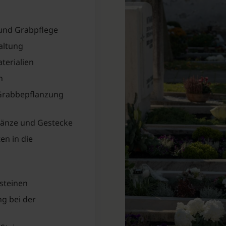
und Grabpflege
altung
terialien
n
Grabbepflanzung
änze und Gestecke
n in die
steinen
g bei der