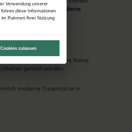
Wind und Wetter können den Steinen
hrer Verwendung unserer
ehnte bestehen bleiben.
Moderne
 führen diese Informationen
ie im Rahmen Ihrer Nutzung
Cookies zulassen
men. Außerdem lassen sich die Steine
ichkeiten genutzt werden:
öhnlich moderne Trauerkränze in