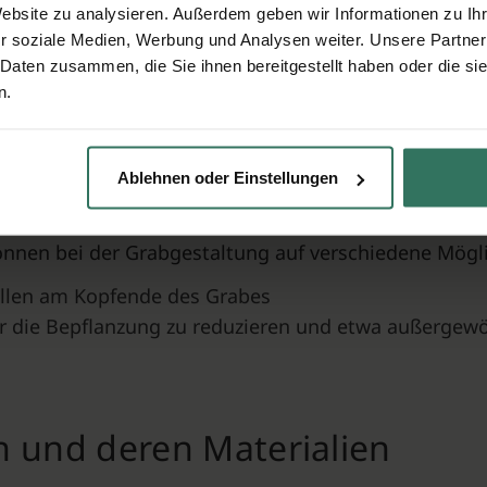
s Material und daher ideal für die Grabgestaltung. 
Website zu analysieren. Außerdem geben wir Informationen zu I
er die Generationen überdauern und für viele Jahrz
r soziale Medien, Werbung und Analysen weiter. Unsere Partner
hne
Steine
aus.
 Daten zusammen, die Sie ihnen bereitgestellt haben oder die s
n.
staltungsoptionen
Ablehnen oder Einstellungen
lseitig. Es gibt sie in verschiedenen Farben und For
können bei der Grabgestaltung auf verschiedene Mögl
ellen am Kopfende des Grabes
r die Bepflanzung zu reduzieren und etwa außergew
n und deren Materialien