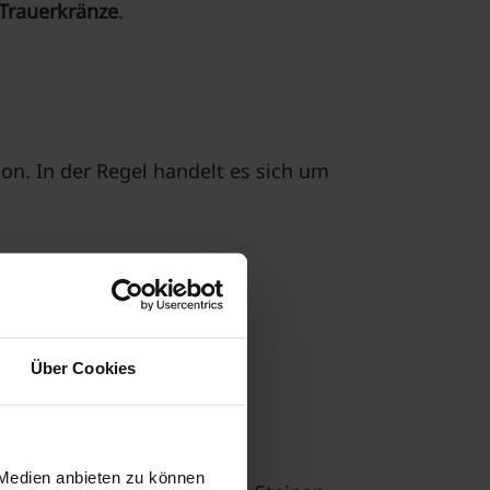
Trauerkränze
.
ion. In der Regel handelt es sich um
Über Cookies
 Medien anbieten zu können