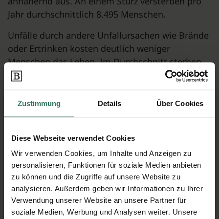
annähernd aus. An einem Sturz versterben pro
Jahr durchschnittlich 8.495 Menschen.
Unfälle durch andere Unfallursachen wie Brände
oder Ertrinken kosten deutlich weniger
Menschen das Leben. Im Durchschnitt sterben
pro Jahr 407 Deutsche durch Brände, 391
Menschen ertrinken. Auch bei diesen
Todesursachen ist das Jahreszeiten-Verhältnis
Zustimmung
Details
Über Cookies
entgegengesetzt. „Im Sommer sind es
Baggerseen, im Winter brennende
Diese Webseite verwendet Cookies
Tannenbäume, die zum Risiko werden“, sagt
Bestattungen.de-Geschäftsführer Fabian Schaaf.
Wir verwenden Cookies, um Inhalte und Anzeigen zu
personalisieren, Funktionen für soziale Medien anbieten
Pro Jahr verstirbt insgesamt nur ein geringer
zu können und die Zugriffe auf unsere Website zu
Anteil der Deutschen an Unfällen. „Bei
analysieren. Außerdem geben wir Informationen zu Ihrer
durchschnittlich 840.000 Todesfällen im Jahr
Verwendung unserer Website an unsere Partner für
soziale Medien, Werbung und Analysen weiter. Unsere
waren im Untersuchungszeitraum rund zwei