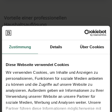
Vorteile einer professionellen
Haushaltsauflösung
Zeitersparnis
Zustimmung
Details
Über Cookies
Stressreduktion
Umweltschutz
Diese Webseite verwendet Cookies
Wir verwenden Cookies, um Inhalte und Anzeigen zu
personalisieren, Funktionen für soziale Medien anbieten
Fazit
zu können und die Zugriffe auf unsere Website zu
analysieren. Außerdem geben wir Informationen zu Ihrer
Eine Haushaltsauflösung und Beräumung nach
Verwendung unserer Website an unsere Partner für
soziale Medien, Werbung und Analysen weiter. Unsere
einem Todesfall ist eine komplexe und oft
Partner führen diese Informationen möglicherweise mit
belastende Aufgabe. Durch die Beauftragung