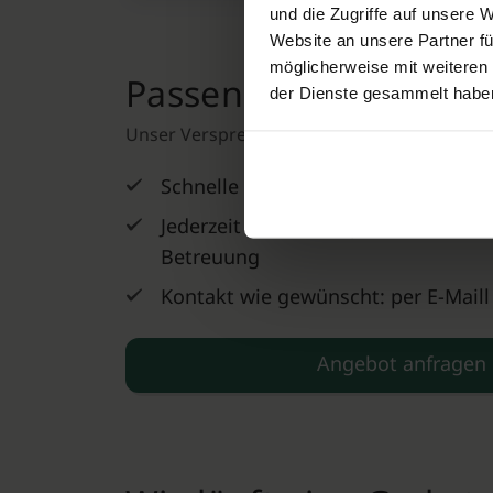
und die Zugriffe auf unsere 
Website an unsere Partner fü
möglicherweise mit weiteren
Passende, transpare
der Dienste gesammelt habe
Unser Versprechen
Schnelle Hilfe im Trauerfall
Jederzeit erreichbar, persönliche u
Betreuung
Kontakt wie gewünscht: per E-Maill
Angebot anfragen