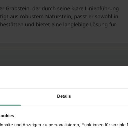
er Grabstein, der durch seine klare Linienführung
rtigt aus robustem Naturstein, passt er sowohl in
uhestätten und bietet eine langlebige Lösung für
 traditionelle Formen mit einer modernen
 und einfühlsame Erinnerung zu schaffen.
Details
rial, eignet er sich besonders für diejenigen, die
eimat suchen. Verfügbar für Urnen-, Einzel- und
Cookies
nhalte und Anzeigen zu personalisieren, Funktionen für soziale