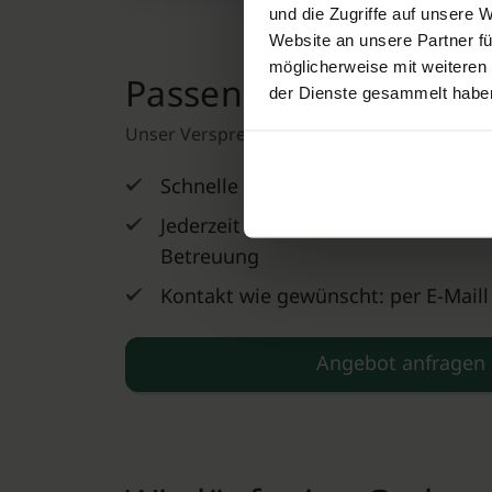
und die Zugriffe auf unsere 
Website an unsere Partner fü
möglicherweise mit weiteren
Passende, transpare
der Dienste gesammelt habe
Unser Versprechen
Schnelle Hilfe im Trauerfall
Jederzeit erreichbar, persönliche u
Betreuung
Kontakt wie gewünscht: per E-Maill
Angebot anfragen