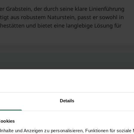
er Grabstein, der durch seine klare Linienführung
rtigt aus robustem Naturstein, passt er sowohl in
uhestätten und bietet eine langlebige Lösung für
 traditionelle Formen mit einer modernen
 und einfühlsame Erinnerung zu schaffen.
Details
rial, eignet er sich besonders für diejenigen, die
eimat suchen. Verfügbar für Urnen-, Einzel- und
Cookies
nhalte und Anzeigen zu personalisieren, Funktionen für soziale