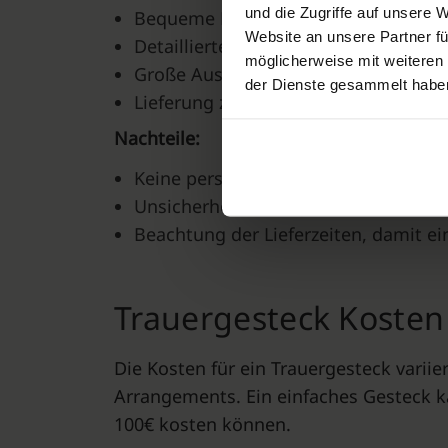
und die Zugriffe auf unsere 
Bequeme Bestellung
Website an unsere Partner fü
Detaillierte Produktbeschreibung ink
möglicherweise mit weiteren
Große Auswahl
der Dienste gesammelt habe
Lieferung zum Bestattungsort
Nachteile:
Keine persönliche Beratung
Unsicherheit über Qualität
Beachtung der Lieferzeiten, damit ein
Trauergesteck Koste
Die Kosten für ein Trauergesteck vari
Arrangements. Ein einfaches Gesteck k
100€ kosten können.