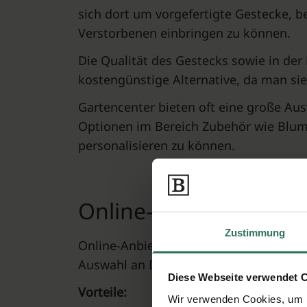
sich dort um vorgefertigte Gestecke, b
Verstorbenen einbringen zu können.
Die Qualität des Gestecks sowie in der 
kostengünstige Alternative, da man si
Gartencenter bieten oft eine große Aus
Optionen im Bereich Zubehör wie Blu
personalisieren zu können.
Online-Anbieter
Zustimmung
Online-Anbieter ermöglichen den Kauf
Auswahl an Designs und Preisklassen, 
Diese Webseite verwendet 
Vorteile:
Wir verwenden Cookies, um I