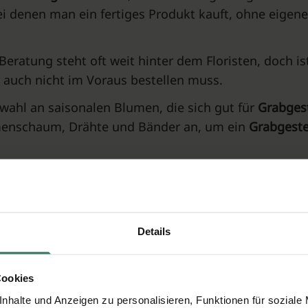
ei denen man ein fertiges Produkt kauft, ohne eigen
Beratung steht oft weit hinter dem Floristen, doch is
e auch nicht im Voraus bestellen muss.
wahl an saisonalen Blumen, die sich gut für
Grabges
menschaum, Drähte und Bänder an, um ein
Grabgest
Details
 von
Grabgestecken
bequem von zu Hause aus. Diese 
oft mit Lieferoptionen direkt zum Bestattungsort.
Cookies
nhalte und Anzeigen zu personalisieren, Funktionen für soziale