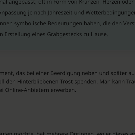
sonal angepasst, oft in Form von Kränzen, Herzen od
Anpassung je nach Jahreszeit und Wetterbedingunge
nnen symbolische Bedeutungen haben, die den Vers
en Erstellung eines Grabgestecks zu Hause.
ent, das bei einer Beerdigung neben und später auf 
ll den Hinterbliebenen Trost spenden. Man kann Trau
bei Online-Anbietern erwerben.
ufen möchte, hat mehrere Optionen, wo er dieses ers