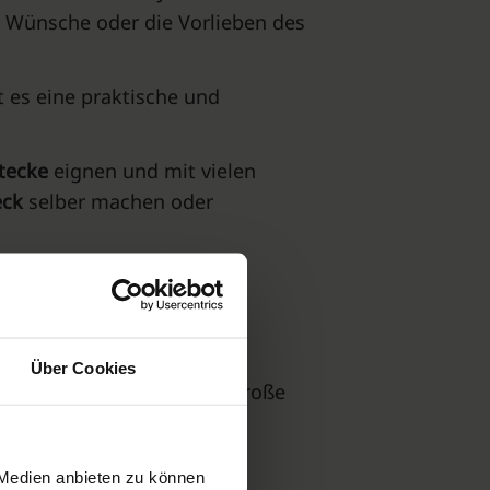
e Wünsche oder die Vorlieben des
t es eine praktische und
tecke
eignen und mit vielen
eck
selber machen oder
Über Cookies
Plattformen bieten eine große
 Medien anbieten zu können