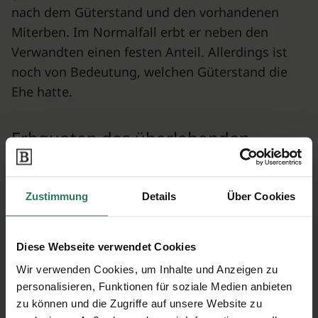
nach dem Güterstand und den vorhandenen
Miterben. Im Normalfall erbt er neben den
Verwandten einen festen Anteil. Allerdings ist
noch von Bedeutung, welchen Güterstand die
Ehe hatte.
Erbquoten des überlebenden
Ehepartners
Zustimmung
Details
Über Cookies
Es gibt drei Möglichkeiten des Güterstandes und
danach richtet sich am Ende der Erbanteil:
Diese Webseite verwendet Cookies
Zugewinngemeinschaft: Der Ehegatte erbt ¼
des Nachlasses zusätzlich zum
Wir verwenden Cookies, um Inhalte und Anzeigen zu
personalisieren, Funktionen für soziale Medien anbieten
Zugewinnausgleich.
zu können und die Zugriffe auf unsere Website zu
Gütertrennung: Der Erbteil variiert, je nach