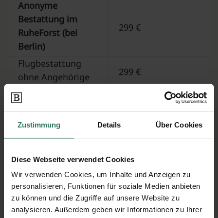
Anonyme
Bestattung im
299 €
RuheForst (bei
Berlin)
Flugbestattung
299 €
ohne Angehörige
Urne zu Hause
520 €
Baumfrieden
1680 €
Zustimmung
Details
Über Cookies
Dünenbestattung
349 €
ohne Angehörige
variiert; abhängig
Diese Webseite verwendet Cookies
Beisetzung auf
von den lokalen
Wir verwenden Cookies, um Inhalte und Anzeigen zu
Friedhof Ihrer Wahl
Friedhofsgebühren
personalisieren, Funktionen für soziale Medien anbieten
zu können und die Zugriffe auf unsere Website zu
analysieren. Außerdem geben wir Informationen zu Ihrer