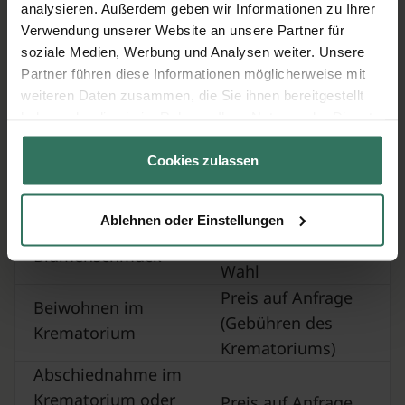
analysieren. Außerdem geben wir Informationen zu Ihrer
Verwendung unserer Website an unsere Partner für
soziale Medien, Werbung und Analysen weiter. Unsere
Partner führen diese Informationen möglicherweise mit
(Optionale) Zusatzleistungen - nur
weiteren Daten zusammen, die Sie ihnen bereitgestellt
auf Ihren Wunsch
haben oder die sie im Rahmen Ihrer Nutzung der Dienste
gesammelt haben.
Zusatzleistung
Preis
Cookies zulassen
abhängig von Ihrer
Trauerredner
Wahl
Ablehnen oder Einstellungen
abhängig von Ihrer
Blumenschmuck
Wahl
Preis auf Anfrage
Beiwohnen im
(Gebühren des
Krematorium
Krematoriums)
Abschiednahme im
Krematorium oder
Preis auf Anfrage