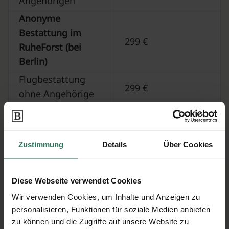
Angehörigen
Anonyme
Bestattung im
299 €
RuheForst (bei
Berlin)
Flugbestattung
299 €
ohne Angehörige
Urne zu Hause
520 €
Baumfrieden
1680 €
Zustimmung
Details
Über Cookies
Dünenbestattung
349 €
ohne Angehörige
variiert; abhängig
Diese Webseite verwendet Cookies
Beisetzung auf
von den lokalen
Wir verwenden Cookies, um Inhalte und Anzeigen zu
Friedhof Ihrer Wahl
Friedhofsgebühren
personalisieren, Funktionen für soziale Medien anbieten
zu können und die Zugriffe auf unsere Website zu