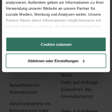
analysieren. Außerdem geben wir Informationen zu Ihrer
Verwendung unserer Website an unsere Partner für
soziale Medien, Werbung und Analysen weiter. Unsere
Partner führen diese Informationen möglicherweise mit
(Optionale) Zusatzleistungen - nur
weiteren Daten zusammen, die Sie ihnen bereitgestellt
auf Ihren Wunsch
haben oder die sie im Rahmen Ihrer Nutzung der Dienste
gesammelt haben.
Zusatzleistung
Preis
Cookies zulassen
abhängig von Ihrer
Trauerredner
Wahl
Ablehnen oder Einstellungen
abhängig von Ihrer
Blumenschmuck
Wahl
Preis auf Anfrage
Beiwohnen im
(Gebühren des
Krematorium
Krematoriums)
Abschiednahme im
Krematorium oder
Preis auf Anfrage