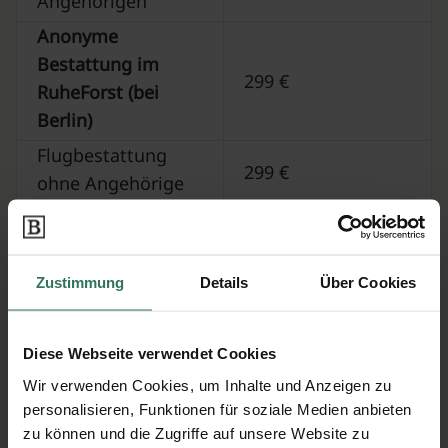
Angehörigen
Anonyme
Bestattung im
299 €
RuheForst (bei
Berlin)
Flugbestattung
299 €
ohne Angehörige
Urne zu Hause
520 €
Baumfrieden
1680 €
Zustimmung
Details
Über Cookies
Dünenbestattung
349 €
ohne Angehörige
variiert; abhängig
Diese Webseite verwendet Cookies
Beisetzung auf
von den lokalen
Wir verwenden Cookies, um Inhalte und Anzeigen zu
Friedhof Ihrer Wahl
Friedhofsgebühren
personalisieren, Funktionen für soziale Medien anbieten
zu können und die Zugriffe auf unsere Website zu