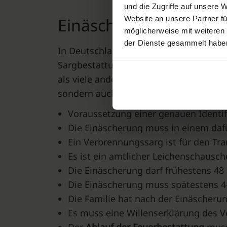
und die Zugriffe auf unsere 
Website an unsere Partner fü
Einäscherung in Deut
möglicherweise mit weiteren
der Dienste gesammelt habe
In Deutschland ist die Feuerbestattung
Sargbestattung verschiedenen strengen
als viele andere Länder der Welt und a
sondern auch viele weiteren Merkmale
Voraussetzung einer genauen Identif
Die Einäscherung muss in einem daf
Ein Verbrennungssarg ist für den Tr
Es ist ein amtlicher Leichenschausch
Die Einäscherung darf frühestens 4
Die Einäscherung muss spätestens 
Die Familie hat nach der Einäscherun
Es muss eine Willenserklärung des 