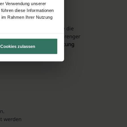
hrer Verwendung unserer
 führen diese Informationen
ie im Rahmen Ihrer Nutzung
form. Diese unterliegt wie die
hland in diesem Bereich strenger
er
Ablauf
einer
Feuerbestattung
Cookies zulassen
n.
gt werden