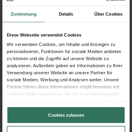
Zustimmung
Details
Über Cookies
Diese Webseite verwendet Cookies
Wie läuft eine Haushaltsauflösung
Wir verwenden Cookies, um Inhalte und Anzeigen zu
oder Entrümpelung ab?
personalisieren, Funktionen für soziale Medien anbieten
zu können und die Zugriffe auf unsere Website zu
Von der Buchung bis zur Durchführung
analysieren. Außerdem geben wir Informationen zu Ihrer
Verwendung unserer Website an unsere Partner für
soziale Medien, Werbung und Analysen weiter. Unsere
1
Anfrage
Partner führen diese Informationen möglicherweise mit
weiteren Daten zusammen, die Sie ihnen bereitgestellt
Teilen Sie uns Ihre Anforderungen
haben oder die sie im Rahmen Ihrer Nutzung der Dienste
gesammelt haben.
und Wünsche mit
Cookies zulassen