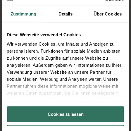
Zustimmung
Details
Über Cookies
Diese Webseite verwendet Cookies
Wie läuft eine Haushaltsauflösung
Wir verwenden Cookies, um Inhalte und Anzeigen zu
oder Entrümpelung ab?
personalisieren, Funktionen für soziale Medien anbieten
zu können und die Zugriffe auf unsere Website zu
Von der Buchung bis zur Durchführung
analysieren. Außerdem geben wir Informationen zu Ihrer
Verwendung unserer Website an unsere Partner für
soziale Medien, Werbung und Analysen weiter. Unsere
1
Anfrage
Partner führen diese Informationen möglicherweise mit
weiteren Daten zusammen, die Sie ihnen bereitgestellt
Teilen Sie uns Ihre Anforderungen
haben oder die sie im Rahmen Ihrer Nutzung der Dienste
gesammelt haben.
und Wünsche mit
Cookies zulassen