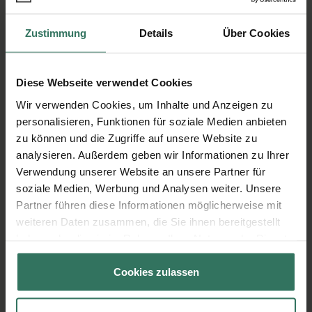
Zustimmung
Details
Über Cookies
Diese Webseite verwendet Cookies
Wie läuft eine Haushaltsauflösung
Wir verwenden Cookies, um Inhalte und Anzeigen zu
oder Entrümpelung ab?
personalisieren, Funktionen für soziale Medien anbieten
zu können und die Zugriffe auf unsere Website zu
Von der Buchung bis zur Durchführung
analysieren. Außerdem geben wir Informationen zu Ihrer
Verwendung unserer Website an unsere Partner für
soziale Medien, Werbung und Analysen weiter. Unsere
1
Anfrage
Partner führen diese Informationen möglicherweise mit
weiteren Daten zusammen, die Sie ihnen bereitgestellt
Teilen Sie uns Ihre Anforderungen
haben oder die sie im Rahmen Ihrer Nutzung der Dienste
gesammelt haben.
und Wünsche mit
Cookies zulassen