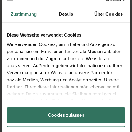
Zustimmung
Details
Über Cookies
Diese Webseite verwendet Cookies
Wie läuft eine Haushaltsauflösung
Wir verwenden Cookies, um Inhalte und Anzeigen zu
oder Entrümpelung ab?
personalisieren, Funktionen für soziale Medien anbieten
zu können und die Zugriffe auf unsere Website zu
Von der Buchung bis zur Durchführung
analysieren. Außerdem geben wir Informationen zu Ihrer
Verwendung unserer Website an unsere Partner für
soziale Medien, Werbung und Analysen weiter. Unsere
1
Anfrage
Partner führen diese Informationen möglicherweise mit
weiteren Daten zusammen, die Sie ihnen bereitgestellt
Teilen Sie uns Ihre Anforderungen
haben oder die sie im Rahmen Ihrer Nutzung der Dienste
gesammelt haben.
und Wünsche mit
Cookies zulassen