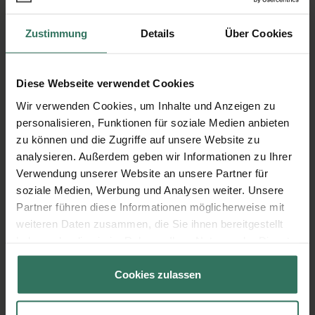
Zustimmung
Details
Über Cookies
Diese Webseite verwendet Cookies
Wie läuft eine Haushaltsauflösung
Wir verwenden Cookies, um Inhalte und Anzeigen zu
oder Entrümpelung ab?
personalisieren, Funktionen für soziale Medien anbieten
zu können und die Zugriffe auf unsere Website zu
Von der Buchung bis zur Durchführung
analysieren. Außerdem geben wir Informationen zu Ihrer
Verwendung unserer Website an unsere Partner für
soziale Medien, Werbung und Analysen weiter. Unsere
1
Anfrage
Partner führen diese Informationen möglicherweise mit
weiteren Daten zusammen, die Sie ihnen bereitgestellt
Teilen Sie uns Ihre Anforderungen
haben oder die sie im Rahmen Ihrer Nutzung der Dienste
gesammelt haben.
und Wünsche mit
Cookies zulassen