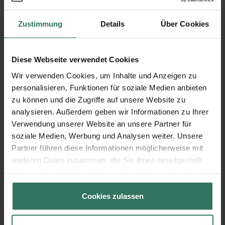
Zustimmung
Details
Über Cookies
Diese Webseite verwendet Cookies
Wie läuft eine Haushaltsauflösung
Wir verwenden Cookies, um Inhalte und Anzeigen zu
oder Entrümpelung ab?
personalisieren, Funktionen für soziale Medien anbieten
zu können und die Zugriffe auf unsere Website zu
Von der Buchung bis zur Durchführung
analysieren. Außerdem geben wir Informationen zu Ihrer
Verwendung unserer Website an unsere Partner für
soziale Medien, Werbung und Analysen weiter. Unsere
1
Anfrage
Partner führen diese Informationen möglicherweise mit
weiteren Daten zusammen, die Sie ihnen bereitgestellt
Teilen Sie uns Ihre Anforderungen
haben oder die sie im Rahmen Ihrer Nutzung der Dienste
gesammelt haben.
und Wünsche mit
Cookies zulassen