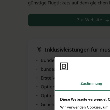
günstige Flugtickets auf dem gleichen 
Zur Website
Inklusivleistungen für mu
•
Bundesweite Beerdigung auf isl
•
bundesweite Abholung und Vers
•
Erste Versorgung am Sterbeort
Zustimmung
•
Optional: sarglose Bestattungen 
•
Optional: Sarg Ihrer Wahl
Diese Webseite verwendet 
•
Genehmigung der Botschaft/Kon
Wir verwenden Cookies, um I