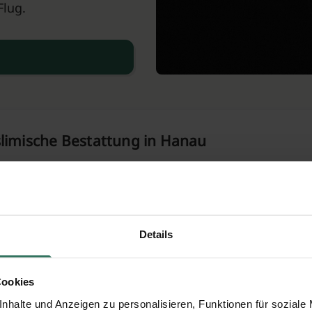
Flug.
slimische Bestattung in Hanau
amischen Friedhöfen
orgung der/des Verstorbenen
Details
je nach Friedhof möglich
Cookies
sulat
nhalte und Anzeigen zu personalisieren, Funktionen für soziale