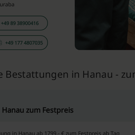
Guraba
+49 89 38900416
+49 177 4807035
e Bestattungen in Hanau - zu
 Hanau zum Festpreis
ung in Hanau ab 1799,- € zum Festpreis ab Tag