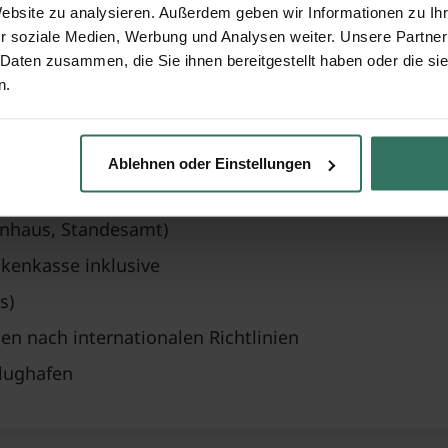
ch islamischen Regeln
Website zu analysieren. Außerdem geben wir Informationen zu I
r soziale Medien, Werbung und Analysen weiter. Unsere Partner
 Daten zusammen, die Sie ihnen bereitgestellt haben oder die s
fen
n.
chee
Ablehnen oder Einstellungen
ggeber
enhaus, Standesamt)
kenkasse inklusive
s)
n nach internationalen Richtlinien
Flughafen