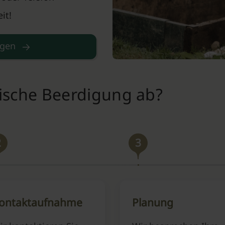
it!
agen
mische Beerdigung ab?
2
3
ontaktaufnahme
Planung