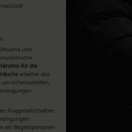
eimatstadt
n
fühlsame und
e muslimische
tändnis für die
Bräuche
arbeitet das
um sicherzustellen,
Überzeugungen
n Fluggesellschaften
Bedingungen
n wir Begleitpersonen