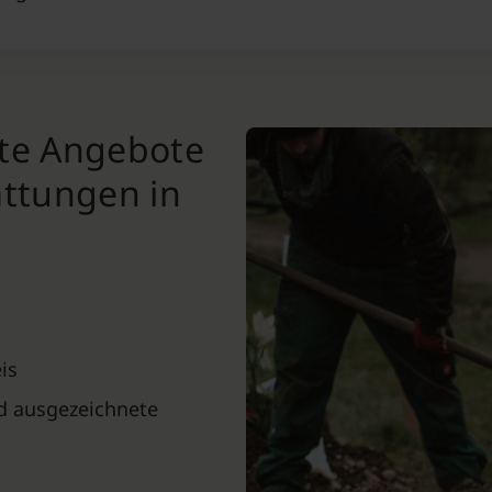
nte Angebote
attungen in
is
nd ausgezeichnete