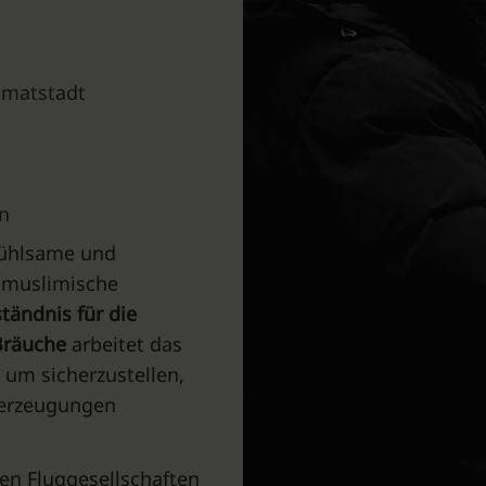
eimatstadt
n
fühlsame und
e muslimische
tändnis für die
Bräuche
arbeitet das
um sicherzustellen,
Überzeugungen
n Fluggesellschaften