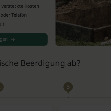
 versteckte Kosten
 oder Telefon
it!
agen
mische Beerdigung ab?
2
3