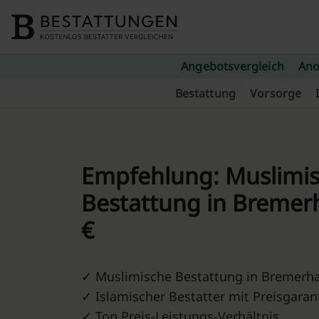
Skip to content
Angebotsvergleich
Ano
Bestattung
Vorsorge
Empfehlung: Muslimi
Bestattung in Bremer
€
✓ Muslimische Bestattung in Bremerh
✓ Islamischer Bestatter mit Preisgaran
✓ Top Preis-Leistungs-Verhältnis