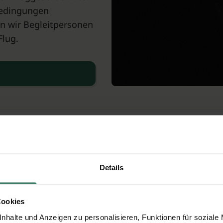
Bedingungen
n wir Begleitpersonen
Flug.
slimische Bestattung in Bremerhaven
amischen Friedhöfen
Details
orgung der/des Verstorbenen
Cookies
je nach Friedhof möglich
nhalte und Anzeigen zu personalisieren, Funktionen für soziale