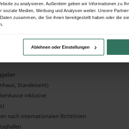
Website zu analysieren. Außerdem geben wir Informationen zu I
r soziale Medien, Werbung und Analysen weiter. Unsere Partner
sulat
 Daten zusammen, die Sie ihnen bereitgestellt haben oder die s
ch islamischen Regeln
n.
fen
Ablehnen oder Einstellungen
chee
ggeber
enhaus, Standesamt)
kenkasse inklusive
s)
n nach internationalen Richtlinien
Flughafen