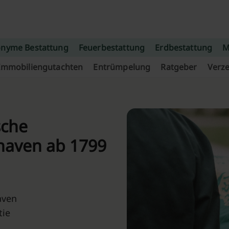
nyme Bestattung
Feuerbestattung
Erdbestattung
M
Immobiliengutachten
Entrümpelung
Ratgeber
Verze
sche
haven ab 1799
aven
tie