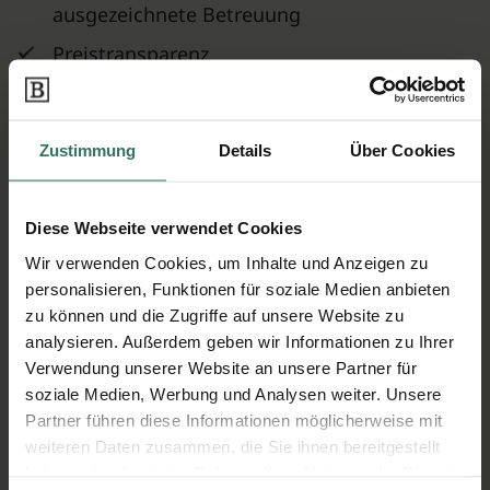
ausgezeichnete Betreuung
Preistransparenz
Komplettangebote, garantiert ohne
versteckte Kosten
Zustimmung
Details
Über Cookies
Kontakt wie gewünscht: per E-Mail oder
Telefon
Diese Webseite verwendet Cookies
Unsere Motivation: Ihre Zufriedenheit!
Wir verwenden Cookies, um Inhalte und Anzeigen zu
personalisieren, Funktionen für soziale Medien anbieten
Unverbindlich beauftragen
zu können und die Zugriffe auf unsere Website zu
analysieren. Außerdem geben wir Informationen zu Ihrer
Verwendung unserer Website an unsere Partner für
soziale Medien, Werbung und Analysen weiter. Unsere
Partner führen diese Informationen möglicherweise mit
weiteren Daten zusammen, die Sie ihnen bereitgestellt
haben oder die sie im Rahmen Ihrer Nutzung der Dienste