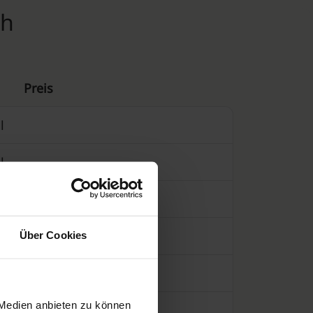
ch
Preis
l
l
ühren des Krematoriums)
Über Cookies
 Medien anbieten zu können