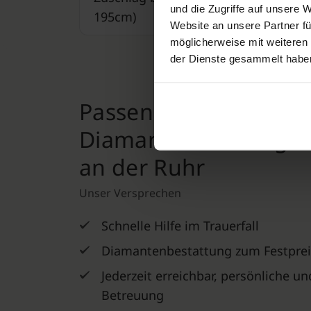
und die Zugriffe auf unsere 
195cm)
Website an unsere Partner fü
möglicherweise mit weiteren
der Dienste gesammelt habe
Passende Angebote fü
Diamantbestattung i
an der Ruhr
Unser Versprechen
Schnelle Hilfe im Trauerfall
Diamantenbestattung zum Festprei
Jederzeit erreichbar, persönliche u
Betreuung