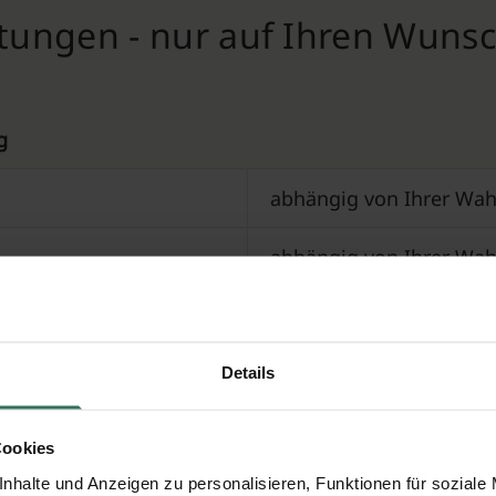
stungen - nur auf Ihren Wuns
g
abhängig von Ihrer Wah
abhängig von Ihrer Wah
Preis auf Anfrage (Geb
r beim Bestatter
Preis auf Anfrage
Details
70 €
Cookies
nhalte und Anzeigen zu personalisieren, Funktionen für soziale
e (ab 130kg oder