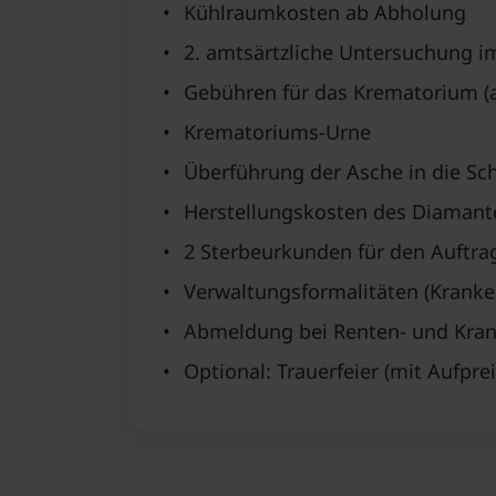
•
Kühlraumkosten ab Abholung
•
2. amtsärtzliche Untersuchung i
•
Gebühren für das Krematorium (al
•
Krematoriums-Urne
•
Überführung der Asche in die Sc
•
Herstellungskosten des Diamant
•
2 Sterbeurkunden für den Auftra
•
Verwaltungsformalitäten (Krank
•
Abmeldung bei Renten- und Kran
•
Optional: Trauerfeier (mit Aufprei