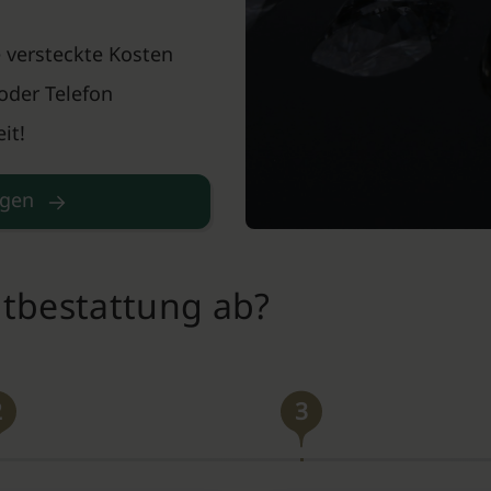
 versteckte Kosten
oder Telefon
it!
agen
ntbestattung ab?
2
3