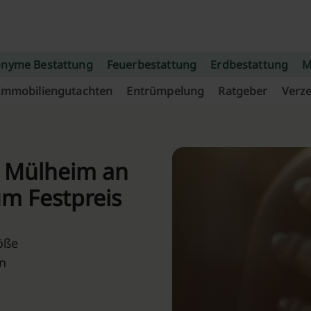
nyme Bestattung
Feuerbestattung
Erdbestattung
M
Immobiliengutachten
Entrümpelung
Ratgeber
Verze
n Mülheim an
um Festpreis
öße
n