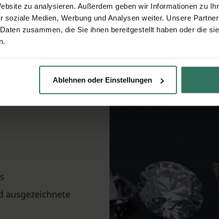
160 €
Website zu analysieren. Außerdem geben wir Informationen zu I
r soziale Medien, Werbung und Analysen weiter. Unsere Partner
 Daten zusammen, die Sie ihnen bereitgestellt haben oder die s
n.
r eine
Ablehnen oder Einstellungen
n Mülheim
s
nd ausgezeichnete