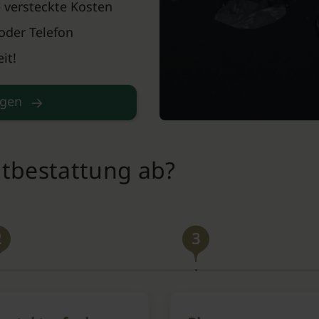
 versteckte Kosten
oder Telefon
it!
agen
ntbestattung ab?
2
3