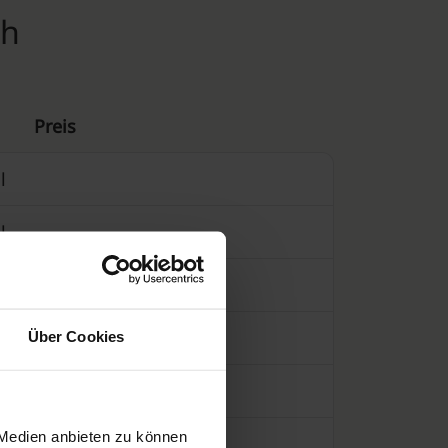
ch
Preis
l
l
ühren des Krematoriums)
Über Cookies
 Medien anbieten zu können