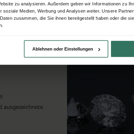
160 €
Website zu analysieren. Außerdem geben wir Informationen zu I
r soziale Medien, Werbung und Analysen weiter. Unsere Partner
 Daten zusammen, die Sie ihnen bereitgestellt haben oder die s
n.
r eine
Ablehnen oder Einstellungen
 Köln
s
nd ausgezeichnete