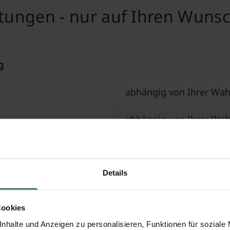
stungen - nur auf Ihren Wuns
g
abhängig von Ihrer Wah
abhängig von Ihrer Wah
Preis auf Anfrage (Geb
r beim Bestatter
Preis auf Anfrage
Details
70 €
Cookies
nhalte und Anzeigen zu personalisieren, Funktionen für soziale
e (ab 130kg oder