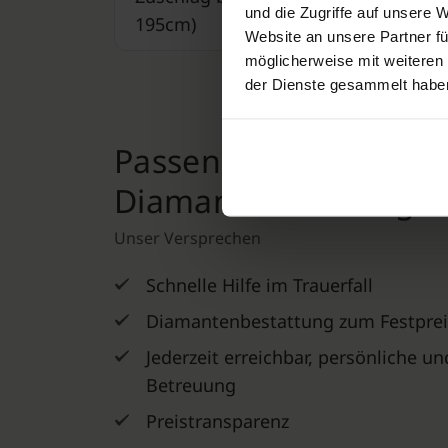
und die Zugriffe auf unsere 
195cm)
Website an unsere Partner fü
möglicherweise mit weiteren
der Dienste gesammelt habe
Passende Angebote fü
Diamantbestattung in
Unser Versprechen
Schnelle Hilfe im Trauerfall
Diamantenbestattung zum Festprei
Jederzeit erreichbar, persönliche u
Betreuung
Preistransparenz