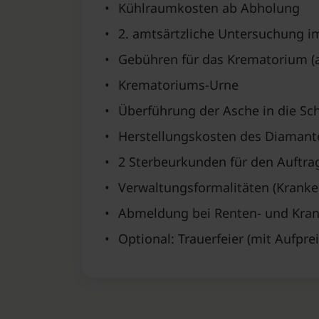
•
Kühlraumkosten ab Abholung
•
2. amtsärtzliche Untersuchung i
•
Gebühren für das Krematorium (al
•
Krematoriums-Urne
•
Überführung der Asche in die Sc
•
Herstellungskosten des Diamant
•
2 Sterbeurkunden für den Auftra
•
Verwaltungsformalitäten (Krank
•
Abmeldung bei Renten- und Kran
•
Optional: Trauerfeier (mit Aufprei