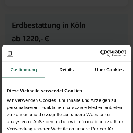
Erdbestattung in Köln
ab 1220,- €
Inkl. aller notwendigen Leistungen.
Zuzüglich gewünschter Extra-Leistungen
Zustimmung
Details
Über Cookies
(z.B. Trauerfeier, spezieller Sarg)
Diese Webseite verwendet Cookies
Unverbindlich anfragen
Wir verwenden Cookies, um Inhalte und Anzeigen zu
personalisieren, Funktionen für soziale Medien anbieten
zu können und die Zugriffe auf unsere Website zu
analysieren. Außerdem geben wir Informationen zu Ihrer
Seebestattung (Nord- oder
Verwendung unserer Website an unsere Partner für