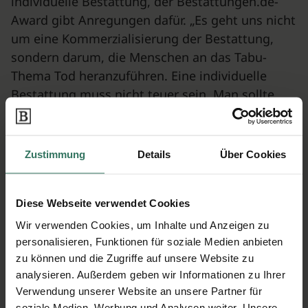
individuelle Bestattung, der Bestattungen.de-
Award gibt Anregungen dafür. „Es geht uns nicht
um eine Kommerzialisierung der Bestattung,
sondern darum, die Menschen an das Tabu-
Thema Tod heranzuführen. Eine individuelle
Bestattung muss nicht teuer sein. Man sollte
sich jedoch nicht davor scheuen, über eigene
Bestattungswünsche nachzudenken und mit
Angehörigen darüber zu sprechen“, so Schaaf.
Zustimmung
Details
Über Cookies
Ab heute können bei Bestattungen.de
Nominierungsvorschläge über ein
Diese Webseite verwendet Cookies
Kontaktformular abgegeben werden. Bewerber
Wir verwenden Cookies, um Inhalte und Anzeigen zu
können ihre Unterlagen direkt per E-Mail oder
personalisieren, Funktionen für soziale Medien anbieten
per Post einreichen. Die Bewerbungsphase für
zu können und die Zugriffe auf unsere Website zu
den Award endet am 31. Juli 2012. In der ersten
analysieren. Außerdem geben wir Informationen zu Ihrer
Novemberwoche wird die Jury die
Verwendung unserer Website an unsere Partner für
soziale Medien, Werbung und Analysen weiter. Unsere