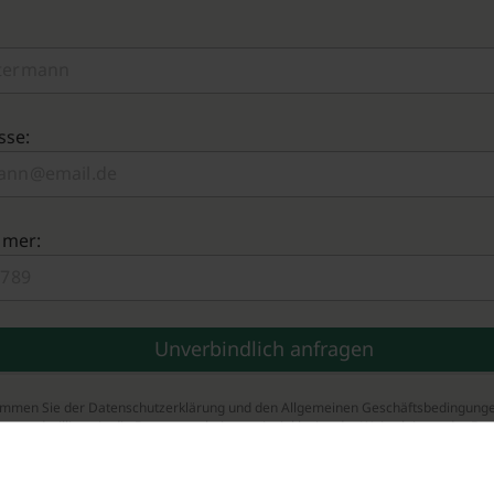
sse:
mmer:
timmen Sie der Datenschutzerklärung und den Allgemeinen Geschäftsbedingung
zu und willigen in die Datenverarbeitung ein, inklusive der Weiterleitung der Da
tner.