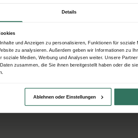
Angaben werden über eine sichere Verbindung übertragen.
Details
Cookies
nhalte und Anzeigen zu personalisieren, Funktionen für soziale
en
Website zu analysieren. Außerdem geben wir Informationen zu I
r soziale Medien, Werbung und Analysen weiter. Unsere Partner
ktvollen aber günstigen Bestattung interessiert? Wir
 Daten zusammen, die Sie ihnen bereitgestellt haben oder die s
n.
Ablehnen oder Einstellungen
llen?