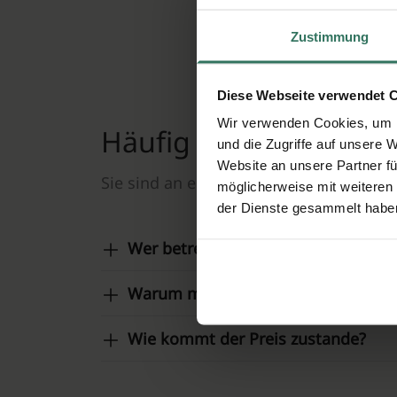
Ihre 
Zustimmung
Diese Webseite verwendet 
Wir verwenden Cookies, um I
Häufig gestellte Frag
und die Zugriffe auf unsere 
Website an unsere Partner fü
Sie sind an einer reibungslosen, respe
möglicherweise mit weiteren
der Dienste gesammelt habe
Wer betreibt diese Website?
Warum muss ich eine Anfrage ausfü
Wie kommt der Preis zustande?