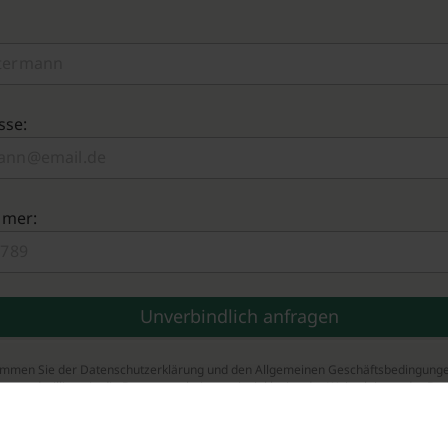
sse:
mmer:
timmen Sie der Datenschutzerklärung und den Allgemeinen Geschäftsbedingung
zu und willigen in die Datenverarbeitung ein, inklusive der Weiterleitung der Da
tner.