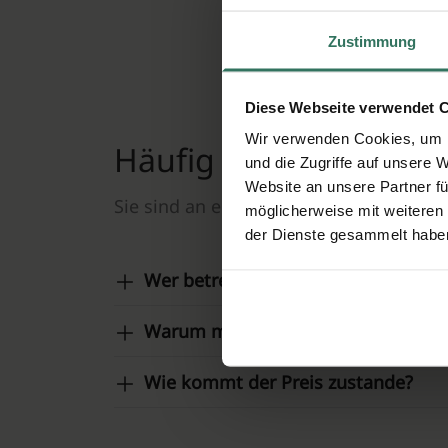
Ihre 
Zustimmung
Diese Webseite verwendet 
Wir verwenden Cookies, um I
Häufig gestellte Frag
und die Zugriffe auf unsere 
Website an unsere Partner fü
Sie sind an einer reibungslosen, respe
möglicherweise mit weiteren
der Dienste gesammelt habe
Wer betreibt diese Website?
Warum muss ich eine Anfrage ausfü
Wie kommt der Preis zustande?