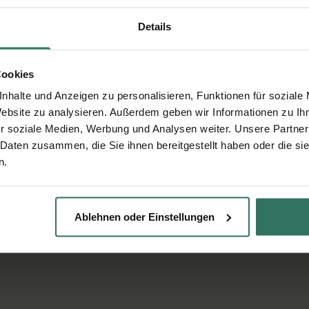
Angaben werden über eine sichere Verbindung übertragen.
Details
Cookies
nhalte und Anzeigen zu personalisieren, Funktionen für soziale
en
Website zu analysieren. Außerdem geben wir Informationen zu I
r soziale Medien, Werbung und Analysen weiter. Unsere Partner
ktvollen aber günstigen Bestattung interessiert? Wir
 Daten zusammen, die Sie ihnen bereitgestellt haben oder die s
n.
Ablehnen oder Einstellungen
llen?