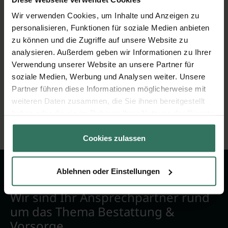
Wer betreibt diese Website?
Wir verwenden Cookies, um Inhalte und Anzeigen zu
Warum muss ich eine Anfrage ausfüllen?
personalisieren, Funktionen für soziale Medien anbieten
zu können und die Zugriffe auf unsere Website zu
analysieren. Außerdem geben wir Informationen zu Ihrer
Wie kommt der Preis zustande?
Verwendung unserer Website an unsere Partner für
soziale Medien, Werbung und Analysen weiter. Unsere
Partner führen diese Informationen möglicherweise mit
weiteren Daten zusammen, die Sie ihnen bereitgestellt
haben oder die sie im Rahmen Ihrer Nutzung der Dienste
gesammelt haben.
Cookies zulassen
Ablehnen oder Einstellungen
Wir sind Ihr Ansprechpartner rund
um das Thema Bestattung &
Vorsorge.