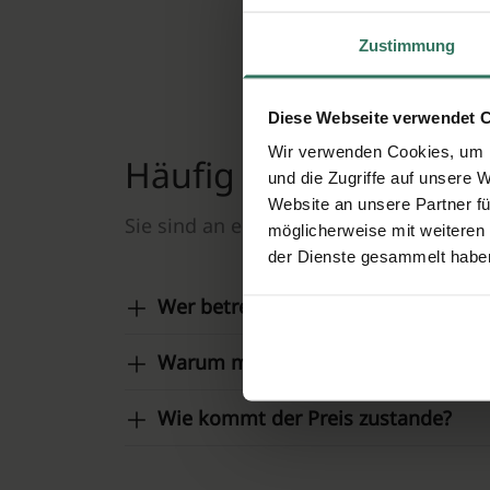
Ihre 
Zustimmung
Diese Webseite verwendet 
Wir verwenden Cookies, um I
Häufig gestellte Frag
und die Zugriffe auf unsere 
Website an unsere Partner fü
Sie sind an einer reibungslosen, respe
möglicherweise mit weiteren
der Dienste gesammelt habe
Wer betreibt diese Website?
Warum muss ich eine Anfrage ausfü
Wie kommt der Preis zustande?