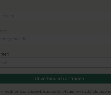
sse:
mmer:
timmen Sie der Datenschutzerklärung und den Allgemeinen Geschäftsbedingung
zu und willigen in die Datenverarbeitung ein, inklusive der Weiterleitung der Da
tner.