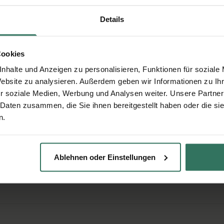
Angaben werden über eine sichere Verbindung übertragen.
Details
Cookies
nhalte und Anzeigen zu personalisieren, Funktionen für soziale
en
Website zu analysieren. Außerdem geben wir Informationen zu I
r soziale Medien, Werbung und Analysen weiter. Unsere Partner
ktvollen aber günstigen Bestattung interessiert? Wir
 Daten zusammen, die Sie ihnen bereitgestellt haben oder die s
n.
Ablehnen oder Einstellungen
llen?