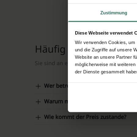
Ihre 
Zustimmung
Diese Webseite verwendet 
Wir verwenden Cookies, um I
Häufig gestellte Frag
und die Zugriffe auf unsere 
Website an unsere Partner fü
Sie sind an einer reibungslosen, respe
möglicherweise mit weiteren
der Dienste gesammelt habe
Wer betreibt diese Website?
Warum muss ich eine Anfrage ausfü
Wie kommt der Preis zustande?