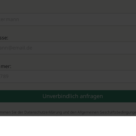
sse:
mmer:
timmen Sie der Datenschutzerklärung und den Allgemeinen Geschäftsbedingung
zu und willigen in die Datenverarbeitung ein, inklusive der Weiterleitung der Da
tner.