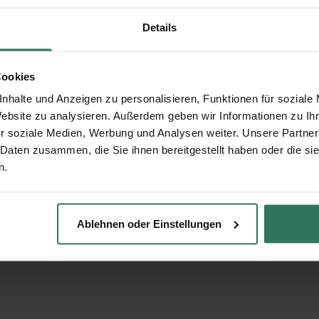
Angaben werden über eine sichere Verbindung übertragen.
Details
Cookies
nhalte und Anzeigen zu personalisieren, Funktionen für soziale
en
Website zu analysieren. Außerdem geben wir Informationen zu I
r soziale Medien, Werbung und Analysen weiter. Unsere Partner
ktvollen aber günstigen Bestattung interessiert? Wir
 Daten zusammen, die Sie ihnen bereitgestellt haben oder die s
n.
Ablehnen oder Einstellungen
llen?