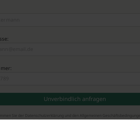
sse:
mmer:
timmen Sie der Datenschutzerklärung und den Allgemeinen Geschäftsbedingung
zu und willigen in die Datenverarbeitung ein, inklusive der Weiterleitung der Da
tner.