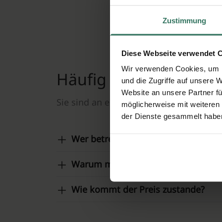
Ihre 
Zustimmung
Diese Webseite verwendet 
Wir verwenden Cookies, um I
Häufig gestellte Frag
und die Zugriffe auf unsere 
Website an unsere Partner fü
Sie sind an einer reibungslosen, respe
möglicherweise mit weiteren
der Dienste gesammelt habe
Wer betreibt diese Website?
Warum muss ich eine Anfrage ausfü
Wie kommt der Preis zustande?