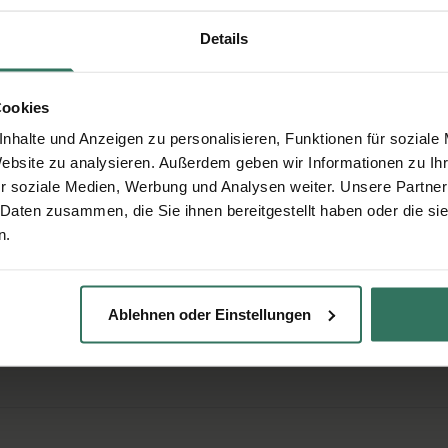
Angaben werden über eine sichere Verbindung übertragen.
Details
Cookies
nhalte und Anzeigen zu personalisieren, Funktionen für soziale
en
Website zu analysieren. Außerdem geben wir Informationen zu I
r soziale Medien, Werbung und Analysen weiter. Unsere Partner
ktvollen aber günstigen Bestattung interessiert? Wir
 Daten zusammen, die Sie ihnen bereitgestellt haben oder die s
n.
Ablehnen oder Einstellungen
llen?