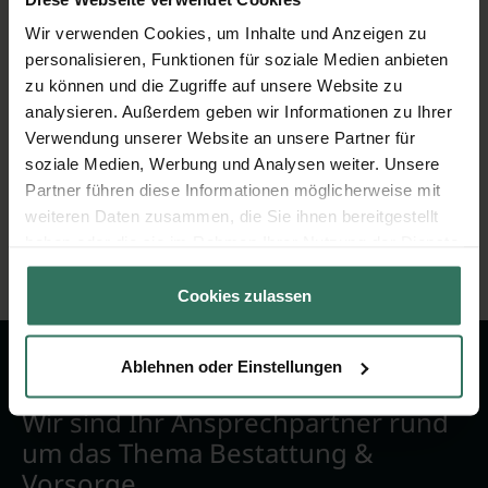
Wer betreibt diese Website?
Wir verwenden Cookies, um Inhalte und Anzeigen zu
Warum muss ich eine Anfrage ausfüllen?
personalisieren, Funktionen für soziale Medien anbieten
zu können und die Zugriffe auf unsere Website zu
analysieren. Außerdem geben wir Informationen zu Ihrer
Wie kommt der Preis zustande?
Verwendung unserer Website an unsere Partner für
soziale Medien, Werbung und Analysen weiter. Unsere
Partner führen diese Informationen möglicherweise mit
weiteren Daten zusammen, die Sie ihnen bereitgestellt
haben oder die sie im Rahmen Ihrer Nutzung der Dienste
gesammelt haben.
Cookies zulassen
Ablehnen oder Einstellungen
Wir sind Ihr Ansprechpartner rund
um das Thema Bestattung &
Vorsorge.