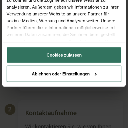
analysieren. Außerdem geben wir Informationen zu Ihrer
Wie läuft eine BaumFrieden
Verwendung unserer Website an unsere Partner für
Beerdigung ab?
soziale Medien, Werbung und Analysen weiter. Unsere
Partner führen diese Informationen möglicherweise mit
Von der Buchung bis zur Beisetzung
weiteren Daten zusammen, die Sie ihnen bereitgestellt
haben oder die sie im Rahmen Ihrer Nutzung der Dienste
gesammelt haben.
1
Kontaktdaten
Cookies zulassen
Teilen Sie uns Ihre Kontaktdaten
Ablehnen oder Einstellungen
mit
2
Kontaktaufnahme
Wir kontaktieren Sie, wie von Ihnen