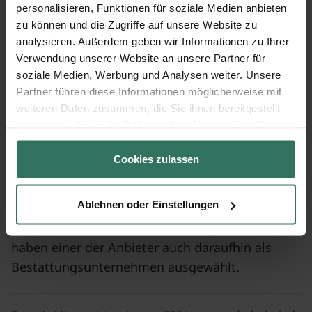
personalisieren, Funktionen für soziale Medien anbieten
18+
zu können und die Zugriffe auf unsere Website zu
Jahre Erfahrung
analysieren. Außerdem geben wir Informationen zu Ihrer
Verwendung unserer Website an unsere Partner für
soziale Medien, Werbung und Analysen weiter. Unsere
Partner führen diese Informationen möglicherweise mit
Herr U.
, Dresden, März 2024
weiteren Daten zusammen, die Sie ihnen bereitgestellt
haben oder die sie im Rahmen Ihrer Nutzung der Dienste
Schnelle übersichtliche Bearbeitung und
gesammelt haben.
blitzschnelle Angebote per Mail.
Cookies zulassen
Frau B.
, Berlin, Februar 2024
Ablehnen oder Einstellungen
Die Webseite hat uns sehr weitergeholfen. Wir
haben einer der Anbieter auch daraufhin als
Bestattungsunternehmen ausgewählt.