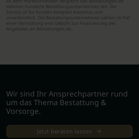
An dem marktführenden Vergleich von Bestattungen.de
nehmen hunderte Bestattungsunternehmen teil. Der
Service ist für Kunden komplett kostenlos und
unverbindlich. Die Bestattungsunternehmen zahlen im Fall
einer Vermittlung eine Gebühr zur Finanzierung des
Angebotes an Bestattungen.de.
Wir sind Ihr Ansprechpartner rund
um das Thema Bestattung &
Vorsorge.
Jetzt beraten lassen