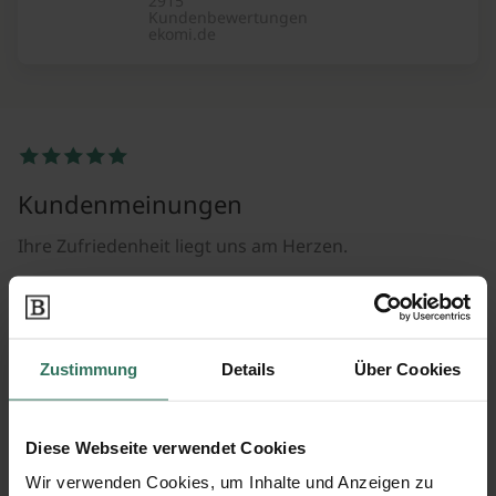
2915
Kundenbewertungen
ekomi.de
Kundenmeinungen
Ihre Zufriedenheit liegt uns am Herzen.
Jetzt Angebote erhalten
2.900+
Zustimmung
Details
Über Cookies
Positive Bewertungen
Diese Webseite verwendet Cookies
50.000+
Anfragen
Wir verwenden Cookies, um Inhalte und Anzeigen zu