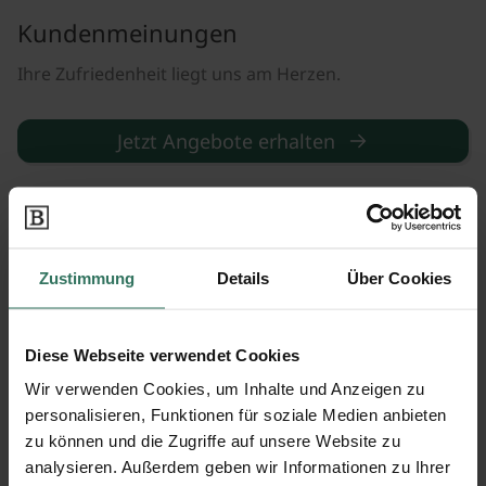
Kundenmeinungen
Ihre Zufriedenheit liegt uns am Herzen.
Jetzt Angebote erhalten
2.900+
Positive Bewertungen
50.000+
Anfragen
Zustimmung
Details
Über Cookies
18+
Diese Webseite verwendet Cookies
Jahre Erfahrung
Wir verwenden Cookies, um Inhalte und Anzeigen zu
personalisieren, Funktionen für soziale Medien anbieten
zu können und die Zugriffe auf unsere Website zu
analysieren. Außerdem geben wir Informationen zu Ihrer
Herr U.
, Dresden, März 2025